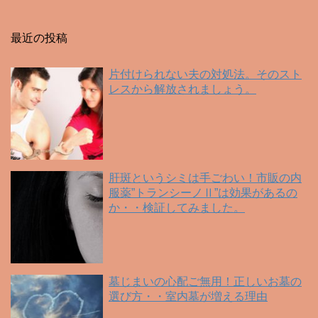
最近の投稿
片付けられない夫の対処法。そのスト
レスから解放されましょう。
肝斑というシミは手ごわい！市販の内
服薬”トランシーノⅡ”は効果があるの
か・・検証してみました。
墓じまいの心配ご無用！正しいお墓の
選び方・・室内墓が増える理由