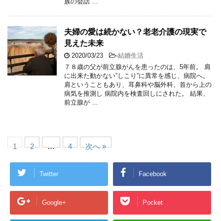
族の会話 …
夫婦の愛は続かない？老老介護の現実で
見えた未来
2020/03/23
-
結婚生活
７８歳の父が前立腺がんを患ったのは、5年前。 肩
に出来た動かない”しこり”に異常を感じ、病院へ。
肩ということもあり、耳鼻科や脳外科、首から上の
病気を推測し 病院内を検査回しにされた。 結果、
前立腺が …
1
2
…
4
次へ »
Twitter
Facebook
Google+
Pocket