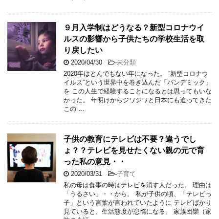
９月入学制はどうなる？新型コロナウイ
ルスの影響から子供たちの学校生活を取
り戻したい
2020/04/30
-
未分類
2020年はとんでもない年になった。 ”新型コロナウ
イルス”という世界中を巻き込んだ「パンデミック」
を この人生で経験することになるとは思ってもいな
かった。 年明けからジワジワと日本にも迫ってきた
この …
子供の教育にテレビは不要？違うでし
ょ？？テレビを見せたくない親の元で育
った私の意見・・
2020/03/31
-
子育て
私の母は食事の時はテレビを消す人だった。 理由は
「うるさい」・・から。 私が子供の頃、「テレビっ
子」という言葉が言われていたように テレビばかり
見ていると、生活態度が怠惰になる。 家族団欒（家