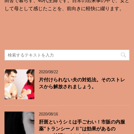
田舎で暮らす、40代主婦です。日常の出来事の中で、女と
して母として感じたことを、前向きに軽快に綴ります。
2020/08/22
片付けられない夫の対処法。そのストレ
スから解放されましょう。
2020/08/16
肝斑というシミは手ごわい！市販の内服
薬”トランシーノⅡ”は効果があるの