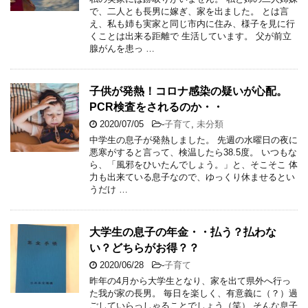
で、二人とも長男に嫁ぎ、家を出ました。 とは言
え、私も姉も実家と同じ市内に住み、様子を見に行
くことは出来る距離で 生活しています。 父が前立
腺がんを患っ …
子供が発熱！コロナ感染の疑いが心配。
PCR検査をされるのか・・
2020/07/05
-
子育て
,
未分類
中学生の息子が発熱しました。 先週の水曜日の夜に
悪寒がすると言って、検温したら38.5度。 いつもな
ら、「風邪をひいたんでしょう。」と、そこそこ 体
力も出来ている息子なので、ゆっくり休ませるとい
うだけ …
大学生の息子の年金・・払う？払わな
い？どちらがお得？？
2020/06/28
-
子育て
昨年の4月から大学生となり、家を出て県外へ行っ
た我が家の長男。 毎日を楽しく、有意義に（？）過
ごしていらっしゃることでしょう（笑） そんな息子