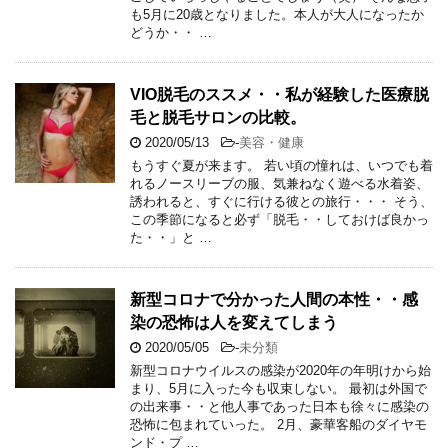
も5月に20歳となりました。本人が大人になったか
どうか・・ …
VIO脱毛のススメ・・私が経験した医療脱
毛と脱毛サロンの比較。
2020/05/13
-
美容・健康
もうすぐ夏が来ます。 若い頃の憧れは、いつでも着
れるノースリーブの服、気兼ねなく遊べる水着姿、
誘われると、すぐに行ける彼との旅行・・・ そう、
この季節になると必ず「脱毛・・しておけば良かっ
た・・」と …
新型コロナで分かった人間の本性・・感
染の恐怖は人を変えてしまう
2020/05/05
-
未分類
新型コロナウイルスの感染が2020年の年明けから始
まり、5月に入った今も収束しない。 最初は外国で
の出来事・・と他人事であった日本も徐々に感染の
恐怖に包まれていった。 2月、豪華客船のダイヤモ
ンド・プ …