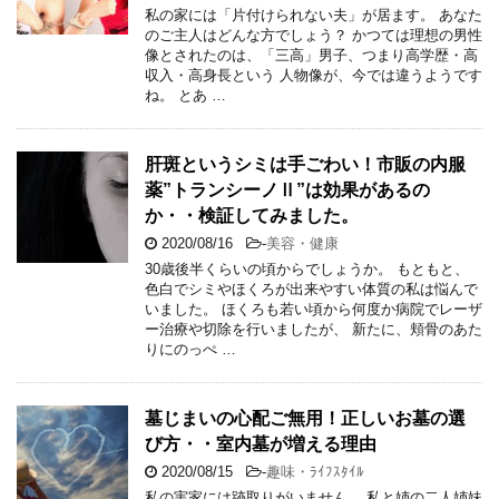
私の家には「片付けられない夫」が居ます。 あなた
のご主人はどんな方でしょう？ かつては理想の男性
像とされたのは、「三高」男子、つまり高学歴・高
収入・高身長という 人物像が、今では違うようです
ね。 とあ …
肝斑というシミは手ごわい！市販の内服
薬”トランシーノⅡ”は効果があるの
か・・検証してみました。
2020/08/16
-
美容・健康
30歳後半くらいの頃からでしょうか。 もともと、
色白でシミやほくろが出来やすい体質の私は悩んで
いました。 ほくろも若い頃から何度か病院でレーザ
ー治療や切除を行いましたが、 新たに、頬骨のあた
りにのっぺ …
墓じまいの心配ご無用！正しいお墓の選
び方・・室内墓が増える理由
2020/08/15
-
趣味・ﾗｲﾌｽﾀｲﾙ
私の実家には跡取りがいません。 私と姉の二人姉妹