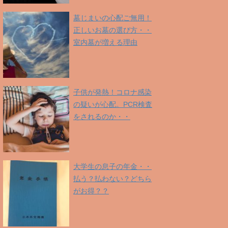
墓じまいの心配ご無用！
正しいお墓の選び方・・
室内墓が増える理由
子供が発熱！コロナ感染
の疑いが心配。PCR検査
をされるのか・・
大学生の息子の年金・・
払う？払わない？どちら
がお得？？