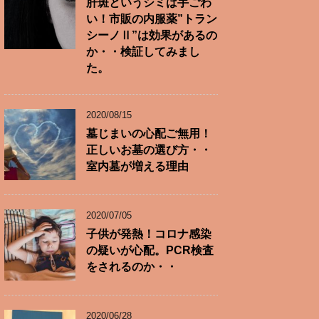
肝斑というシミは手ごわ
い！市販の内服薬”トラン
シーノⅡ”は効果があるの
か・・検証してみまし
た。
2020/08/15
墓じまいの心配ご無用！
正しいお墓の選び方・・
室内墓が増える理由
2020/07/05
子供が発熱！コロナ感染
の疑いが心配。PCR検査
をされるのか・・
2020/06/28