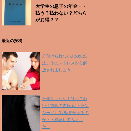
大学生の息子の年金・・
払う？払わない？どちら
がお得？？
最近の投稿
片付けられない夫の対処
法。そのストレスから解
放されましょう。
肝斑というシミは手ごわ
い！市販の内服薬”トラン
シーノⅡ”は効果があるの
か・・検証してみまし
た。