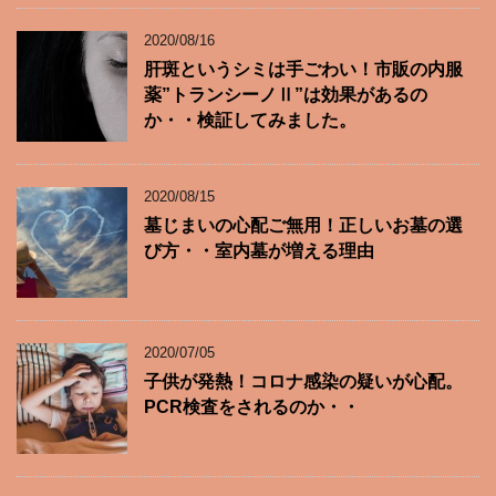
2020/08/16
肝斑というシミは手ごわい！市販の内服
薬”トランシーノⅡ”は効果があるの
か・・検証してみました。
2020/08/15
墓じまいの心配ご無用！正しいお墓の選
び方・・室内墓が増える理由
2020/07/05
子供が発熱！コロナ感染の疑いが心配。
PCR検査をされるのか・・