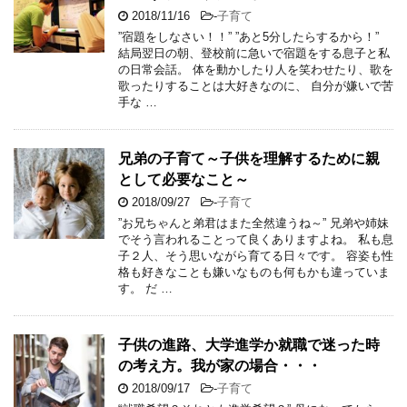
2018/11/16
-
子育て
”宿題をしなさい！！” ”あと5分したらするから！”
結局翌日の朝、登校前に急いで宿題をする息子と私
の日常会話。 体を動かしたり人を笑わせたり、歌を
歌ったりすることは大好きなのに、 自分が嫌いで苦
手な …
兄弟の子育て～子供を理解するために親
として必要なこと～
2018/09/27
-
子育て
”お兄ちゃんと弟君はまた全然違うね～” 兄弟や姉妹
でそう言われることって良くありますよね。 私も息
子２人、そう思いながら育てる日々です。 容姿も性
格も好きなことも嫌いなものも何もかも違っていま
す。 だ …
子供の進路、大学進学か就職で迷った時
の考え方。我が家の場合・・・
2018/09/17
-
子育て