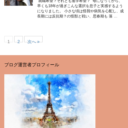
“就職希望？それとも進学希望？” 母になってから、
早くも18年が過ぎこんな選択を息子と実感するよう
になりました。 小さな頃は怪我や病気を心配し、成
長期には反抗期？の怪獣と戦い、思春期も 落 …
1
2
次へ »
ブログ運営者プロフィール