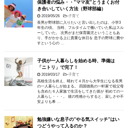
保護者の悩み・・”ママ友”とうまくお付
き合いしていく方法（野球部編）
2019/05/26
-
子育て
長男が野球部に入りたいと言い出したのは、小学3
年生の頃。 当時、フルタイムで働いていた私はスル
ーしていた。 次男がまだ保育園児ということもあ
り、手がかかる上に貴重な休日を 息子の野球に費や
すという心の …
子供が一人暮らしを始める時、準備は
「ニトリ」で完了！
2019/03/17
-
子育て
高校生活を終え、晴れて４月から大学生になる長男
の一人暮らしが始まる。 四国徳島の一軒家で祖父母
も含めた６人家族で生活をしてきた彼が 初めての一
人暮らし・・・。 彼の性格からすると、寂しさや不
安よりも希 …
勉強嫌いな息子の”やる気スイッチ”はい
つどうやって入るのか？