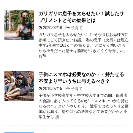
ガリガリの息子を太らせたい！試したサ
プリメントとその効果とは
2020/02/16
-
子育て
ガリガリ息子を太らせたい！！ そう悩むお母様方に
参考にして頂きたいお話。 私の息子（次男）は現在
中学2年生で163ｃｍの46ｋｇ。 とにかく幼いころ
から小食だった息子は脂肪がつきにくく骨骨しい。
お辞 …
子供にスマホは必要なのか・・持たせる
不安より早いうちに与えるべき？
2019/07/15
-
子育て
子供が小学校高学年～中学校入学までの間、保護者
の会話に必ず入ってくるのが 「スマホいつから持た
せるの？」というやりとり。 近頃ではめっきり公衆
電話も減り、塾や部活の送迎などで必要だからと小
学生から 携 …