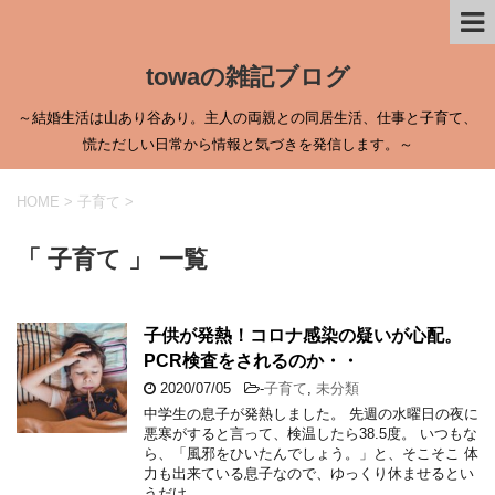
towaの雑記ブログ
～結婚生活は山あり谷あり。主人の両親との同居生活、仕事と子育て、
慌ただしい日常から情報と気づきを発信します。～
HOME
>
子育て
>
「 子育て 」 一覧
子供が発熱！コロナ感染の疑いが心配。
PCR検査をされるのか・・
2020/07/05
-
子育て
,
未分類
中学生の息子が発熱しました。 先週の水曜日の夜に
悪寒がすると言って、検温したら38.5度。 いつもな
ら、「風邪をひいたんでしょう。」と、そこそこ 体
力も出来ている息子なので、ゆっくり休ませるとい
うだけ …