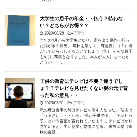
大学生の息子の年金・・払う？払わな
い？どちらがお得？？
2020/06/28
-
子育て
昨年の4月から大学生となり、家を出て県外へ行っ
た我が家の長男。 毎日を楽しく、有意義に（？）過
ごしていらっしゃることでしょう（笑） そんな息子
も5月に20歳となりました。本人が大人になったか
どうか・・ …
子供の教育にテレビは不要？違うでし
ょ？？テレビを見せたくない親の元で育
った私の意見・・
2020/03/31
-
子育て
私の母は食事の時はテレビを消す人だった。 理由は
「うるさい」・・から。 私が子供の頃、「テレビっ
子」という言葉が言われていたように テレビばかり
見ていると、生活態度が怠惰になる。 家族団欒（家
族の会話 …