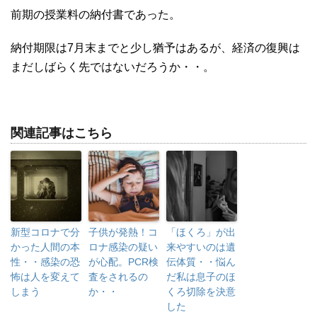
前期の授業料の納付書であった。
納付期限は7月末までと少し猶予はあるが、経済の復興は
まだしばらく先ではないだろうか・・。
関連記事はこちら
新型コロナで分
子供が発熱！コ
「ほくろ」が出
かった人間の本
ロナ感染の疑い
来やすいのは遺
性・・感染の恐
が心配。PCR検
伝体質・・悩ん
怖は人を変えて
査をされるの
だ私は息子のほ
しまう
か・・
くろ切除を決意
した