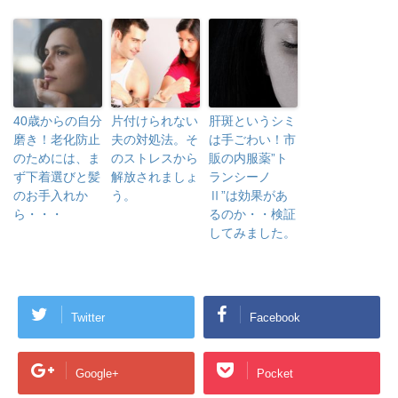
40歳からの自分
片付けられない
肝斑というシミ
磨き！老化防止
夫の対処法。そ
は手ごわい！市
のためには、ま
のストレスから
販の内服薬”ト
ず下着選びと髪
解放されましょ
ランシーノ
のお手入れか
う。
Ⅱ”は効果があ
ら・・・
るのか・・検証
してみました。
Twitter
Facebook
Google+
Pocket