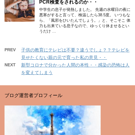
PCR検査をされるのか・・
中学生の息子が発熱しました。 先週の水曜日の夜に
悪寒がすると言って、検温したら38.5度。 いつもな
ら、「風邪をひいたんでしょう。」と、そこそこ 体
力も出来ている息子なので、ゆっくり休ませるとい
うだけ …
PREV
子供の教育にテレビは不要？違うでしょ？？テレビを
見せたくない親の元で育った私の意見・・
NEXT
新型コロナで分かった人間の本性・・感染の恐怖は人
を変えてしまう
ブログ運営者プロフィール