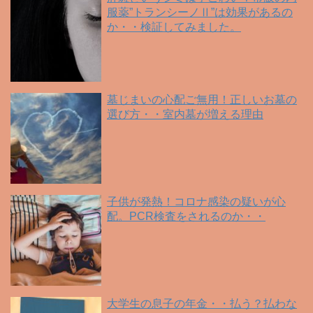
服薬”トランシーノⅡ”は効果があるの
か・・検証してみました。
墓じまいの心配ご無用！正しいお墓の
選び方・・室内墓が増える理由
子供が発熱！コロナ感染の疑いが心
配。PCR検査をされるのか・・
大学生の息子の年金・・払う？払わな