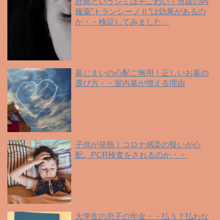
肝斑というシミは手ごわい！市販の内
服薬”トランシーノⅡ”は効果があるの
か・・検証してみました。
墓じまいの心配ご無用！正しいお墓の
選び方・・室内墓が増える理由
子供が発熱！コロナ感染の疑いが心
配。PCR検査をされるのか・・
大学生の息子の年金・・払う？払わな