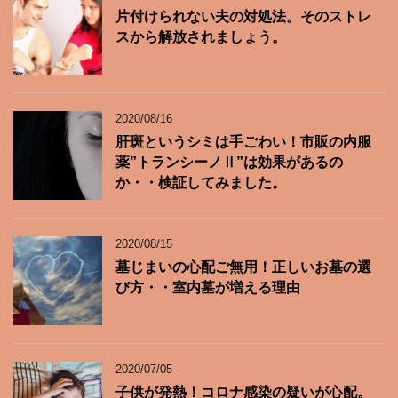
片付けられない夫の対処法。そのストレ
スから解放されましょう。
2020/08/16
肝斑というシミは手ごわい！市販の内服
薬”トランシーノⅡ”は効果があるの
か・・検証してみました。
2020/08/15
墓じまいの心配ご無用！正しいお墓の選
び方・・室内墓が増える理由
2020/07/05
子供が発熱！コロナ感染の疑いが心配。