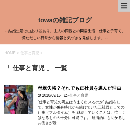
towaの雑記ブログ
～結婚生活は山あり谷あり。主人の両親との同居生活、仕事と子育て、
慌ただしい日常から情報と気づきを発信します。～
HOME
>
仕事と育児
>
「 仕事と育児 」 一覧
母親失格？それでも正社員を選んだ理由
2018/09/15
-
仕事と育児
”仕事と育児の両立はうまく出来るのか” 結婚をし
て、女性が独身時代から続けていた正社員としての
仕事（フルタイム）を 継続していくことは、忙しく
はなるものの十分に可能です。 経済的にも助かるし
共働きが浸 …