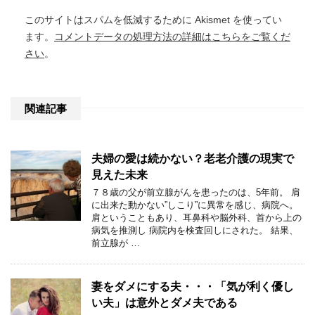
このサイトはスパムを低減するために Akismet を使ってい
ます。
コメントデータの処理方法の詳細はこちらをご覧くだ
さい
。
関連記事
夫婦の愛は続かない？老老介護の現実で
見えた未来
７８歳の父が前立腺がんを患ったのは、5年前。 肩
に出来た動かない”しこり”に異常を感じ、病院へ。
肩ということもあり、耳鼻科や脳外科、首から上の
病気を推測し 病院内を検査回しにされた。 結果、
前立腺が …
妻をダメにする夫・・・「気が利く優し
い夫」は意外とダメ夫である