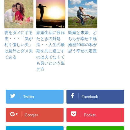
妻をダメにする
結婚生活に疲れ
既婚と未婚、ど
夫・・・「気が
たときの対処
ちらが幸せ？既
利く優しい夫」
法・・人生の最
婚歴20年の私が
は意外とダメ夫
期を共に過ごす
思う幸せの定義
である
のは夫でなくて
も良いという生
き方
Twitter
Facebook
Google+
Pocket