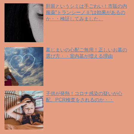
肝斑というシミは手ごわい！市販の内
服薬”トランシーノⅡ”は効果があるの
か・・検証してみました。
墓じまいの心配ご無用！正しいお墓の
選び方・・室内墓が増える理由
子供が発熱！コロナ感染の疑いが心
配。PCR検査をされるのか・・