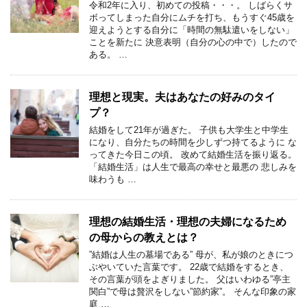
令和2年に入り、初めての投稿・・・。 しばらくサ
ボってしまった自分にムチを打ち、もうすぐ45歳を
迎えようとする自分に「時間の無駄遣いをしない」
ことを新たに 決意表明（自分の心の中で）したので
ある。 …
理想と現実。夫はあなたの好みのタイ
プ？
結婚をして21年が過ぎた。 子供も大学生と中学生
になり、自分たちの時間を少しずつ持てるように な
ってきた今日この頃。 改めて結婚生活を振り返る。
「結婚生活」は人生で最高の幸せと最悪の 悲しみを
味わうも …
理想の結婚生活・理想の夫婦になるため
の母からの教えとは？
”結婚は人生の墓場である” 母が、私が娘のときにつ
ぶやいていた言葉です。 22歳で結婚をするとき、
その言葉が頭をよぎりました。 父はいわゆる”亭主
関白”で母は贅沢をしない”節約家”。 そんな印象の家
庭 …