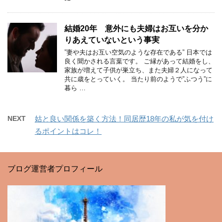
結婚20年 意外にも夫婦はお互いを分か
りあえていないという事実
”妻や夫はお互い空気のような存在である” 日本では
良く聞かされる言葉です。 ご縁があって結婚をし、
家族が増えて子供が巣立ち、また夫婦２人になって
共に歳をとっていく。 当たり前のようで”ふつう”に
暮ら …
NEXT
姑と良い関係を築く方法！同居歴18年の私が気を付け
るポイントはコレ！
ブログ運営者プロフィール